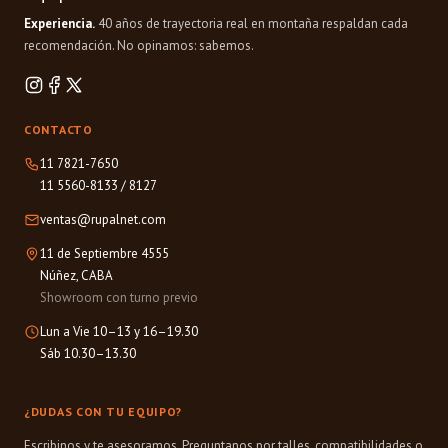
Experiencia.
40 años de trayectoria real en montaña respaldan cada
recomendación. No opinamos: sabemos.
CONTACTO
11 7821-7650
11 5560-8133
/
8127
ventas@rupalnet.com
11 de Septiembre 4555
Núñez, CABA
Showroom con turno previo
Lun a Vie 10–13 y 16–19.30
Sáb 10.30–13.30
¿DUDAS CON TU EQUIPO?
Escribinos y te asesoramos. Preguntanos por talles, compatibilidades o