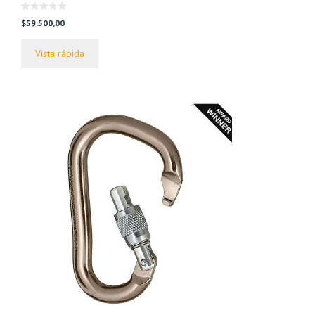
0
$
59.500,00
d
e
5
Vista rápida