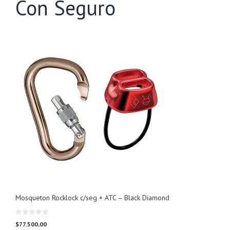
Con Seguro
Mosqueton Rocklock c/seg + ATC – Black Diamond
0
$
77.500,00
d