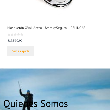
Mosquetón OVAL Acero 18mm c/Seguro – ESLINGAR
0
$
17.500,00
d
e
5
Vista rápida
Quienes Somos