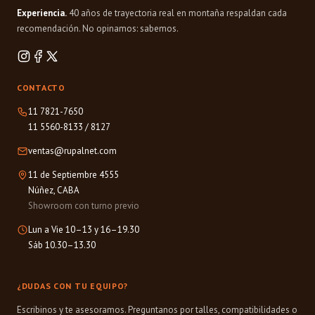
Experiencia.
40 años de trayectoria real en montaña respaldan cada
recomendación. No opinamos: sabemos.
CONTACTO
11 7821-7650
11 5560-8133
/
8127
ventas@rupalnet.com
11 de Septiembre 4555
Núñez, CABA
Showroom con turno previo
Lun a Vie 10–13 y 16–19.30
Sáb 10.30–13.30
¿DUDAS CON TU EQUIPO?
Escribinos y te asesoramos. Preguntanos por talles, compatibilidades o