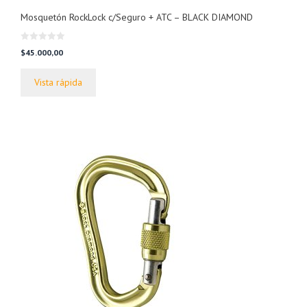
Mosquetón RockLock c/Seguro + ATC – BLACK DIAMOND
0
$
45.000,00
d
e
5
Vista rápida