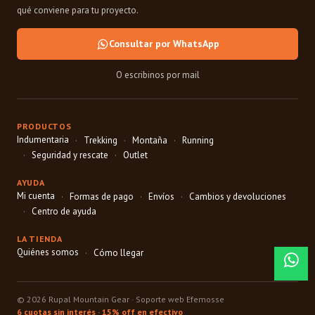
qué conviene para tu proyecto.
Consultar por WhatsApp
O escribinos por mail
PRODUCTOS
Indumentaria
Trekking
Montaña
Running
Seguridad y rescate
Outlet
AYUDA
Mi cuenta
Formas de pago
Envíos
Cambios y devoluciones
Centro de ayuda
LA TIENDA
Quiénes somos
Cómo llegar
© 2026 Rupal Mountain Gear ·
Soporte web Efemosse
6 cuotas sin interés · 15% off en efectivo