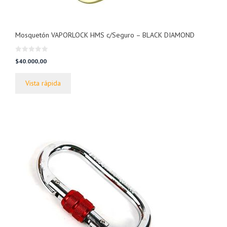
Mosquetón VAPORLOCK HMS c/Seguro – BLACK DIAMOND
0
$
40.000,00
d
e
5
Vista rápida