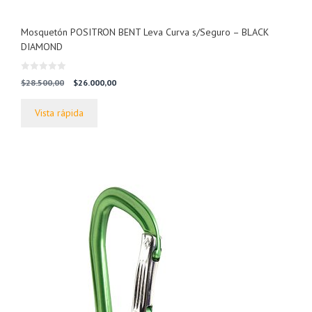
Mosquetón POSITRON BENT Leva Curva s/Seguro – BLACK
DIAMOND
0
El
El
$
28.500,00
$
26.000,00
d
precio
precio
e
5
original
actual
Vista rápida
era:
es:
$28.500,00.
$26.000,00.