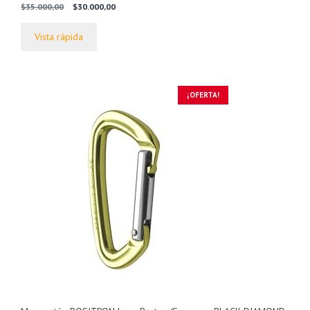
0
El
El
$
35.000,00
$
30.000,00
d
precio
precio
e
5
original
actual
Vista rápida
era:
es:
$35.000,00.
$30.000,00.
¡OFERTA!