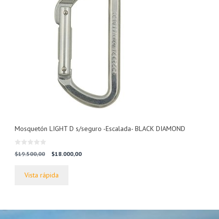
Mosquetón LIGHT D s/seguro -Escalada- BLACK DIAMOND
0
El
El
$
19.500,00
$
18.000,00
d
precio
precio
e
5
original
actual
Vista rápida
era:
es:
$19.500,00.
$18.000,00.