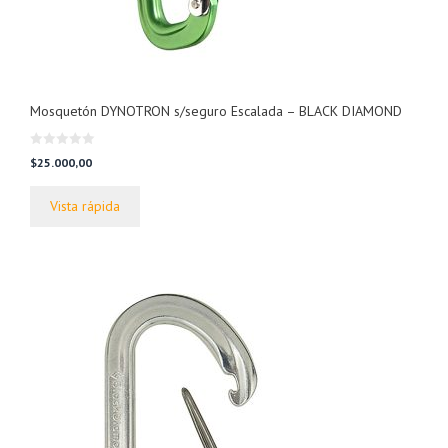
Mosquetón DYNOTRON s/seguro Escalada – BLACK DIAMOND
0
$
25.000,00
d
e
5
Vista rápida