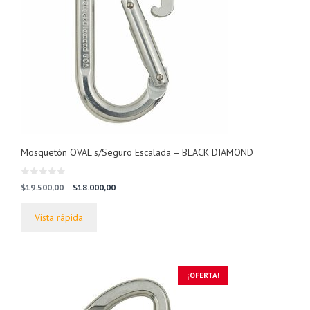
Mosquetón OVAL s/Seguro Escalada – BLACK DIAMOND
0
El
El
$
19.500,00
$
18.000,00
d
precio
precio
e
5
original
actual
Vista rápida
era:
es:
$19.500,00.
$18.000,00.
¡OFERTA!