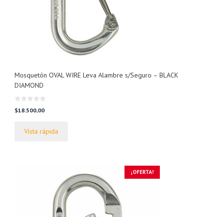
Mosquetón OVAL WIRE Leva Alambre s/Seguro – BLACK
DIAMOND
0
$
18.500,00
d
e
5
Vista rápida
¡OFERTA!