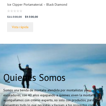
Ice Clipper Portamaterial – Black Diamond
0
El
El
$
11.500,00
$
9.500,00
d
precio
precio
e
5
original
actual
Vista rápida
era:
es:
$11.500,00.
$9.500,00.
Quienes Somos
Somos una tienda de montaña atendida por montañistas y
escaladores, con 40 años equipando a quienes viven la montaña. Te
acompañamos con criterio experto, no solo con productos, para que
encuentres todo lo que necesitás y llegues a tus proyectos con la