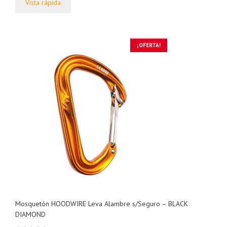
Vista rápida
era:
es:
$28.500,00.
$26.000,00.
¡OFERTA!
Mosquetón HOODWIRE Leva Alambre s/Seguro – BLACK
DIAMOND