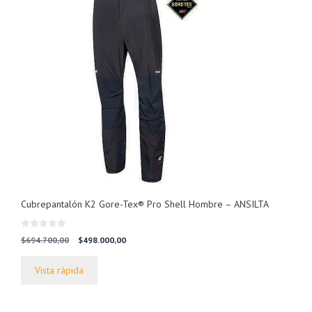
Cubrepantalón K2 Gore-Tex® Pro Shell Hombre – ANSILTA
0
El
El
$
694.700,00
$
498.000,00
d
precio
precio
e
5
original
actual
Vista rápida
era:
es:
$694.700,00.
$498.000,00.