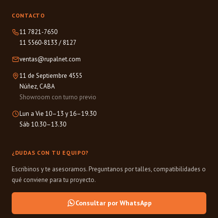
CONTACTO
11 7821-7650
11 5560-8133
/
8127
ventas@rupalnet.com
11 de Septiembre 4555
Núñez, CABA
Showroom con turno previo
Lun a Vie 10–13 y 16–19.30
Sáb 10.30–13.30
¿DUDAS CON TU EQUIPO?
Escribinos y te asesoramos. Preguntanos por talles, compatibilidades o
qué conviene para tu proyecto.
Consultar por WhatsApp