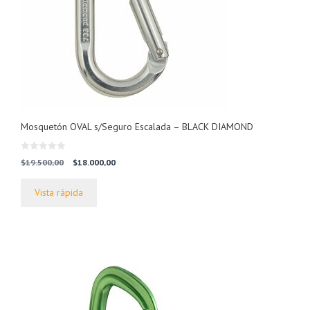
Mosquetón OVAL s/Seguro Escalada – BLACK DIAMOND
0
El
El
$
19.500,00
$
18.000,00
d
precio
precio
e
5
original
actual
Vista rápida
era:
es:
$19.500,00.
$18.000,00.