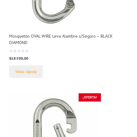
Mosquetón OVAL WIRE Leva Alambre s/Seguro – BLACK
DIAMOND
0
$
18.500,00
d
e
5
Vista rápida
¡OFERTA!