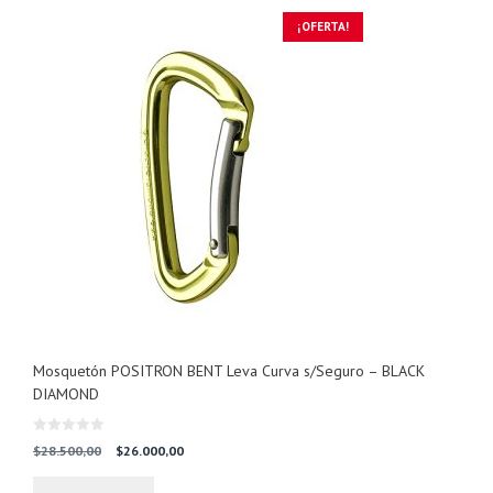
¡OFERTA!
Mosquetón POSITRON BENT Leva Curva s/Seguro – BLACK
DIAMOND
0
El
El
$
28.500,00
$
26.000,00
d
precio
precio
e
5
original
actual