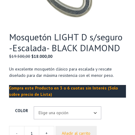
Mosquetón LIGHT D s/seguro
-Escalada- BLACK DIAMOND
El
El
$
19.500,00
$
18.000,00
precio
precio
original
actual
Un excelente mosquetón clásico para escalada y rescate
era:
es:
diseñado para dar máxima resistencia con el menor peso.
$19.500,00.
$18.000,00.
Compra este Producto en 3 o 6 cuotas sin Interés (Solo
sobre precio de Lista)
COLOR
-
+
Añadir al carrito