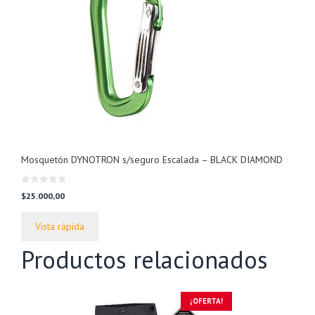
Mosquetón DYNOTRON s/seguro Escalada – BLACK DIAMOND
0
$
25.000,00
d
e
5
Vista rápida
Productos relacionados
¡OFERTA!