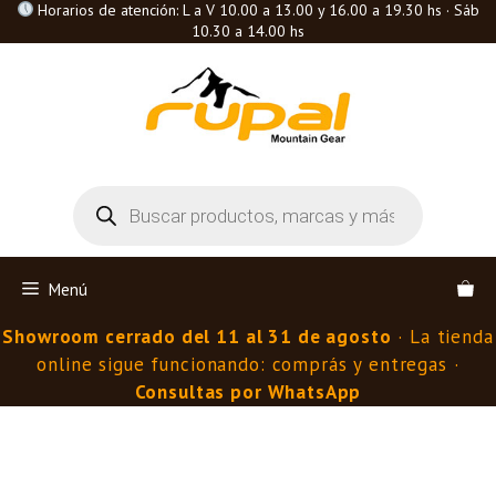
Saltar
Horarios de atención: L a V 10.00 a 13.00 y 16.00 a 19.30 hs · Sáb
10.30 a 14.00 hs
al
contenido
Búsqueda
de
productos
Menú
Showroom cerrado del 11 al 31 de agosto
· La tienda
online sigue funcionando: comprás y entregas ·
Consultas por WhatsApp