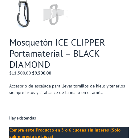
Mosquetón ICE CLIPPER
Portamaterial – BLACK
DIAMOND
El
El
$
11.500,00
$
9.500,00
precio
precio
original
actual
Accesorio de escalada para llevar tornillos de hielo y tenerlos
era:
es:
siempre listos y al alcance de la mano en el arnés.
$11.500,00.
$9.500,00.
Hay existencias
Compra este Producto en 3 o 6 cuotas sin Interés (Solo
sobre precio de Lista)