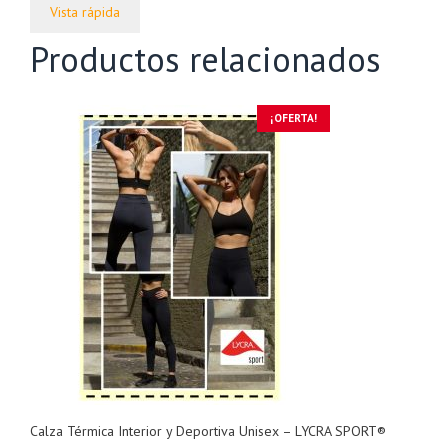
original
actual
Vista rápida
era:
es:
$350.000,00.
$285.000,00.
Productos relacionados
¡OFERTA!
Calza Térmica Interior y Deportiva Unisex – LYCRA SPORT®