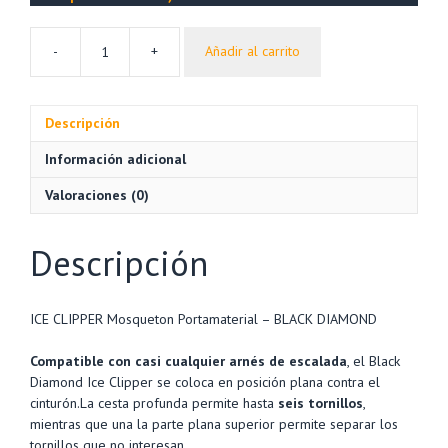
-
+
Añadir al carrito
Mosquetón
ICE
CLIPPER
Descripción
Portamaterial
-
Información adicional
BLACK
DIAMOND
Valoraciones (0)
cantidad
Descripción
ICE CLIPPER Mosqueton Portamaterial – BLACK DIAMOND
Compatible con casi cualquier arnés de escalada
, el Black
Diamond Ice Clipper se coloca en posición plana contra el
cinturón.La cesta profunda permite hasta
seis tornillos
,
mientras que una la parte plana superior permite separar los
tornillos que no interesan.