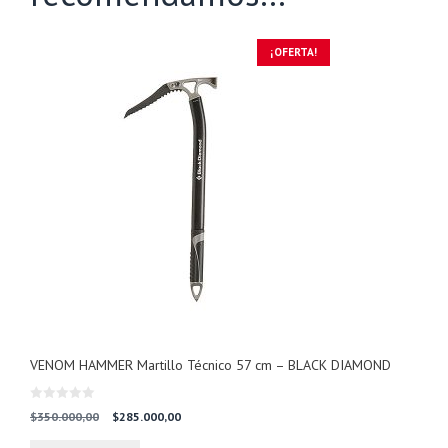
¡OFERTA!
VENOM HAMMER Martillo Técnico 57 cm – BLACK DIAMOND
0
El
El
$
350.000,00
$
285.000,00
d
precio
precio
e
5