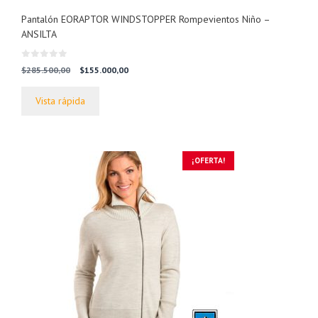
Pantalón EORAPTOR WINDSTOPPER Rompevientos Niño –
ANSILTA
0
El
El
$
285.500,00
$
155.000,00
d
precio
precio
e
5
original
actual
Vista rápida
era:
es:
$285.500,00.
$155.000,00.
¡OFERTA!