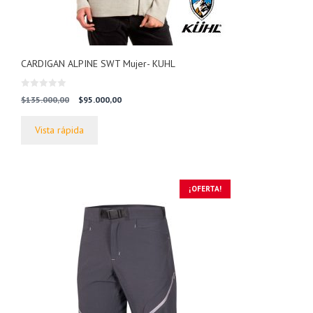
CARDIGAN ALPINE SWT Mujer- KUHL
0
El
El
$
135.000,00
$
95.000,00
d
precio
precio
e
5
original
actual
Vista rápida
era:
es:
$135.000,00.
$95.000,00.
¡OFERTA!