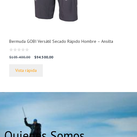
Bermuda GOBI Versátil Secado Rápido Hombre – Ansilta
0
El
El
$
105.400,00
$
94.500,00
d
precio
precio
e
5
original
actual
Vista rápida
era:
es:
$105.400,00.
$94.500,00.
Quienes Somos