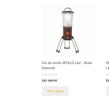
Sol de noche APOLLO Led – Black
OR
Diamond
L
0
0
$
65.000,00
$
5
d
d
e
e
5
5
Vista rápida