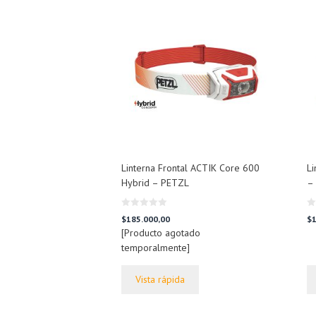
Linterna Frontal ACTIK Core 600
Li
Hybrid – PETZL
–
0
0
$
185.000,00
$
1
d
d
[Producto agotado
e
e
5
5
temporalmente]
Vista rápida