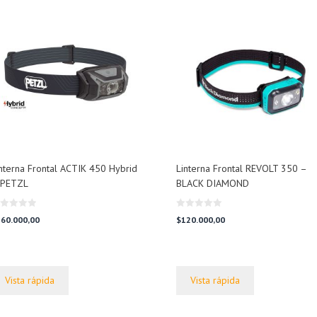
nterna Frontal ACTIK 450 Hybrid
Linterna Frontal REVOLT 350 –
 PETZL
BLACK DIAMOND
0
60.000,00
$
120.000,00
d
e
5
Vista rápida
Vista rápida