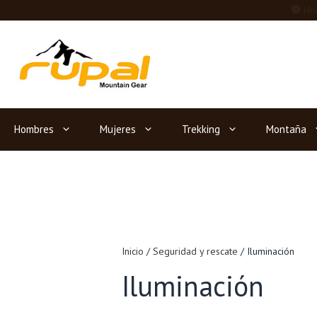
Saltar
Hor
al
contenido
Hombres
Mujeres
Trekking
Montaña
Inicio
/
Seguridad y rescate
/ Iluminación
Iluminación