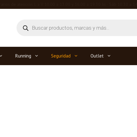
arios de atención: L a V 10.00 a 13.00 y 16.00 a 19.30 hs · Sáb 10.30 a 1
Búsqueda
de
productos
Running
Seguridad
Outlet