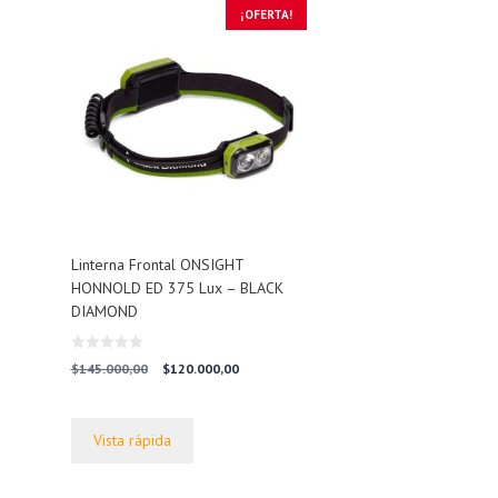
¡OFERTA!
Linterna Frontal ONSIGHT
HONNOLD ED 375 Lux – BLACK
DIAMOND
0
El
El
$
145.000,00
$
120.000,00
d
precio
precio
e
5
original
actual
era:
es:
Vista rápida
$145.000,00.
$120.000,00.