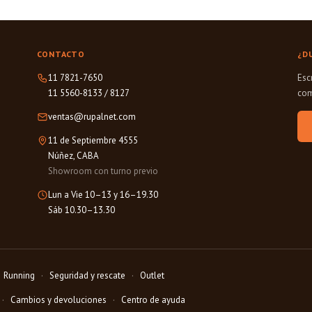
CONTACTO
¿D
11 7821-7650
Esc
11 5560-8133
/
8127
com
ventas@rupalnet.com
11 de Septiembre 4555
Núñez, CABA
Showroom con turno previo
Lun a Vie 10–13 y 16–19.30
Sáb 10.30–13.30
Running
Seguridad y rescate
Outlet
Cambios y devoluciones
Centro de ayuda