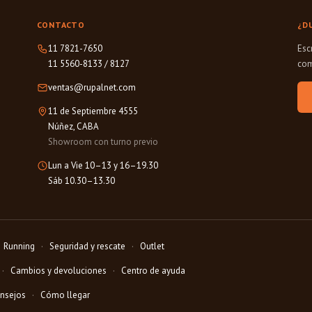
CONTACTO
¿D
11 7821-7650
Esc
11 5560-8133
/
8127
com
ventas@rupalnet.com
11 de Septiembre 4555
Núñez, CABA
Showroom con turno previo
Lun a Vie 10–13 y 16–19.30
Sáb 10.30–13.30
Running
Seguridad y rescate
Outlet
Cambios y devoluciones
Centro de ayuda
onsejos
Cómo llegar