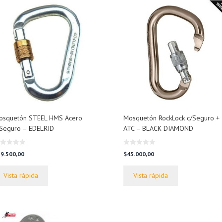
osquetón STEEL HMS Acero
Mosquetón RockLock c/Seguro +
/Seguro – EDELRID
ATC – BLACK DIAMOND
0
9.500,00
$
45.000,00
d
e
5
Vista rápida
Vista rápida