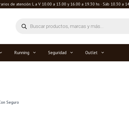
arios de atención: L a V 10.00 a 13.00 y 16.00 a 19.30 hs · Sáb 10.30 a 1
Búsqueda
de
productos
Running
Seguridad
Outlet
Con Seguro