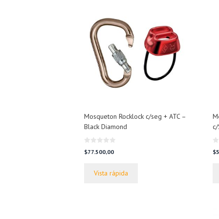
Mosqueton Rocklock c/seg + ATC –
M
Black Diamond
c
0
0
$
77.500,00
$
5
d
d
e
e
5
5
Vista rápida