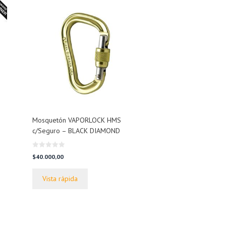
Mosquetón VAPORLOCK HMS
c/Seguro – BLACK DIAMOND
0
$
40.000,00
d
e
5
Vista rápida