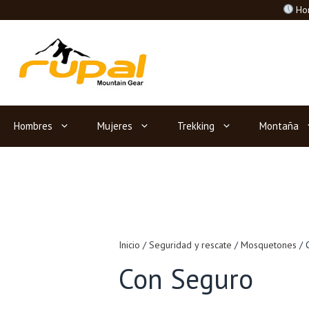
Saltar
Hor
al
contenido
Hombres
Mujeres
Trekking
Montaña
Inicio
/
Seguridad y rescate
/
Mosquetones
/ 
Con Seguro