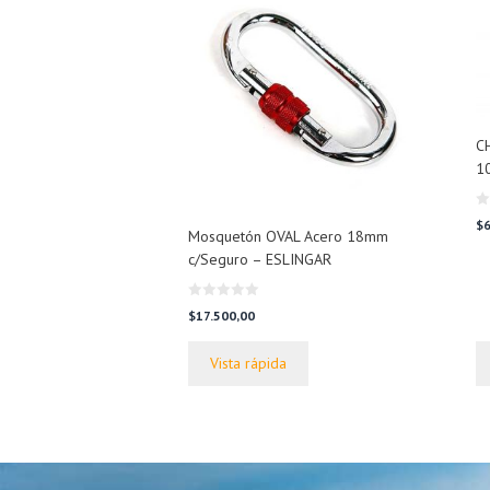
CH
1
0
$
6
d
Mosquetón OVAL Acero 18mm
e
c/Seguro – ESLINGAR
5
0
$
17.500,00
d
e
5
Vista rápida