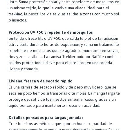
libre. Suma protección solar y hasta repelente de mosquitos en
un mismo tejido, lo que la vuelve una aliada ideal para el
trekking, la pesca, los viajes y las salidas a zonas con mucho sol
o insectos.
Protección UV +50 y repelente de mosquitos
Su tejido ofrece filtro UV +50, que cuida tu piel de la radiación
ultravioleta durante horas de exposición, y suma un tratamiento
repelente de mosquitos que se agradece muchísimo en selvas,
ríos y zonas cálidas. La camisa Trekker outdoor Raffike combina
así dos protecciones clave para el aire libre en una prenda
liviana y cómoda.
Liviana, fresca y de secado rápido
Es una camisa de secado rápido y de peso muy ligero, que se
seca en poco tiempo si transpirás o te mojás. La manga larga te
protege del sol y de los insectos sin sumar calor, gracias a un
tejido pensado para mantenerte fresco en actividad.
Detalles pensados para largas jornadas
Trae bolsillos asimétricos que aportan buena capacidad de
carga para tener lo esencial a mano durante la aventura. Es una