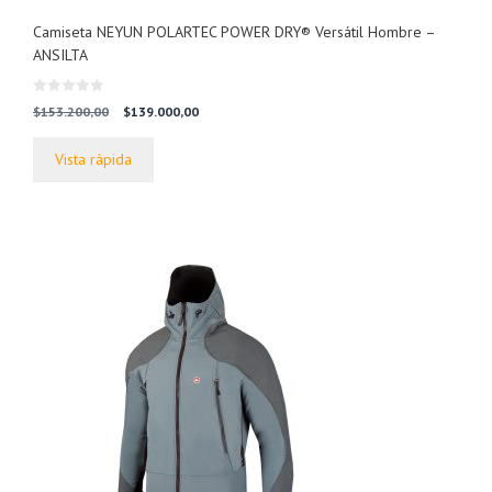
Camiseta NEYUN POLARTEC POWER DRY® Versátil Hombre –
ANSILTA
0
El
El
$
153.200,00
$
139.000,00
d
precio
precio
e
5
original
actual
Vista rápida
era:
es:
$153.200,00.
$139.000,00.