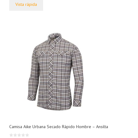
5
precios:
Vista rápida
desde
$79.800,00
hasta
$121.800,00
Camisa Aike Urbana Secado Rápido Hombre – Ansilta