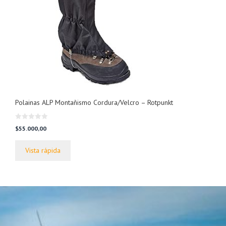
Polainas ALP Montañismo Cordura/Velcro – Rotpunkt
0
$
55.000,00
d
e
5
Vista rápida