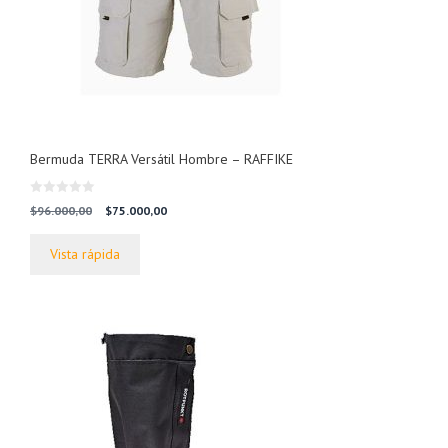
Bermuda TERRA Versátil Hombre – RAFFIKE
0
El
El
$
96.000,00
$
75.000,00
d
precio
precio
e
5
original
actual
Vista rápida
era:
es:
$96.000,00.
$75.000,00.