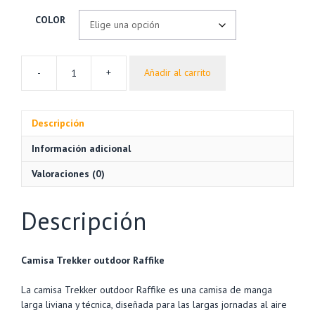
COLOR
-
+
Añadir al carrito
Camisa
Trekker
Outdoor
Descripción
UV
Secado
Información adicional
Rápido
Hombre
Valoraciones (0)
–
Raffike
Descripción
cantidad
Camisa Trekker outdoor Raffike
La camisa Trekker outdoor Raffike es una camisa de manga
larga liviana y técnica, diseñada para las largas jornadas al aire