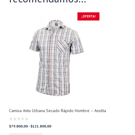
¡OFERTA!
Camisa Antu Urbana Secado Rápido Hombre – Ansilta
0
Rango
$
79.800,00
-
$
121.800,00
d
de
e