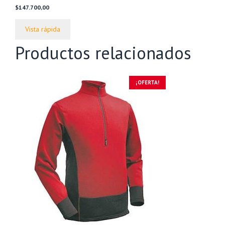
0
$
147.700,00
d
e
5
Vista rápida
Productos relacionados
¡OFERTA!