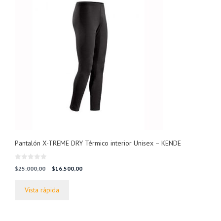
Pantalón X-TREME DRY Térmico interior Unisex – KENDE
0
El
El
$
25.000,00
$
16.500,00
d
precio
precio
e
5
original
actual
Vista rápida
era:
es:
$25.000,00.
$16.500,00.