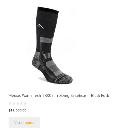
Medias Warm Tech TRK02 Trekking Sintéticas – Black Rock
0
$
12.000,00
d
e
5
Vista rápida