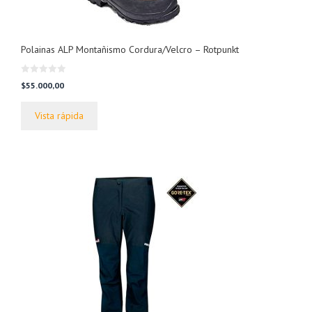
Polainas ALP Montañismo Cordura/Velcro – Rotpunkt
0
$
55.000,00
d
e
5
Vista rápida