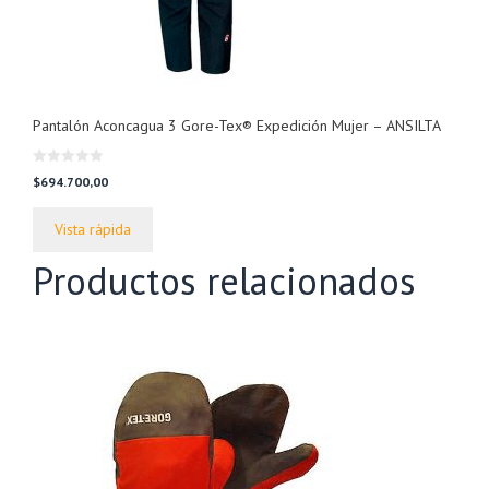
Pantalón Aconcagua 3 Gore-Tex® Expedición Mujer – ANSILTA
0
$
694.700,00
d
e
5
Vista rápida
Productos relacionados