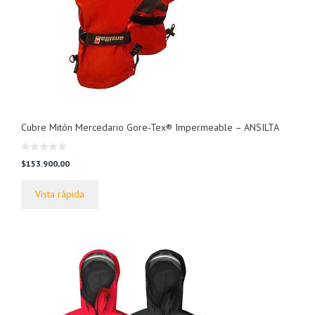
Cubre Mitón Mercedario Gore-Tex® Impermeable – ANSILTA
0
$
153.900,00
d
e
5
Vista rápida