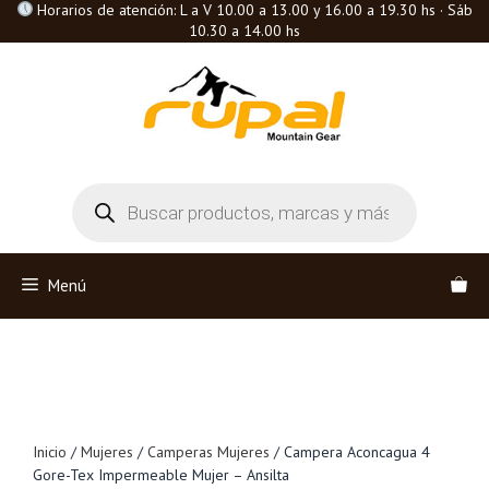
Saltar
Horarios de atención: L a V 10.00 a 13.00 y 16.00 a 19.30 hs · Sáb
10.30 a 14.00 hs
al
contenido
Búsqueda
de
productos
Menú
Inicio
/
Mujeres
/
Camperas Mujeres
/ Campera Aconcagua 4
Gore-Tex Impermeable Mujer – Ansilta