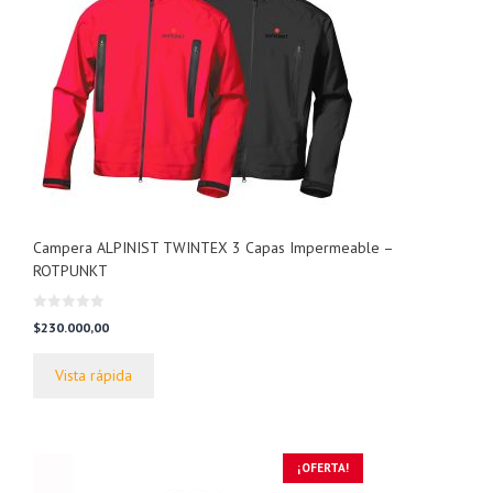
Campera ALPINIST TWINTEX 3 Capas Impermeable –
ROTPUNKT
0
$
230.000,00
d
e
5
Vista rápida
¡OFERTA!