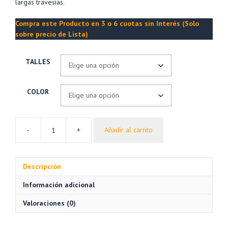
largas travesías.
Compra este Producto en 3 o 6 cuotas sin Interés (Solo
sobre precio de Lista)
TALLES
COLOR
-
+
Añadir al carrito
Campera
Aconcagua
4
Descripción
Gore-
Tex
Información adicional
Impermeable
Mujer
Valoraciones (0)
–
Ansilta