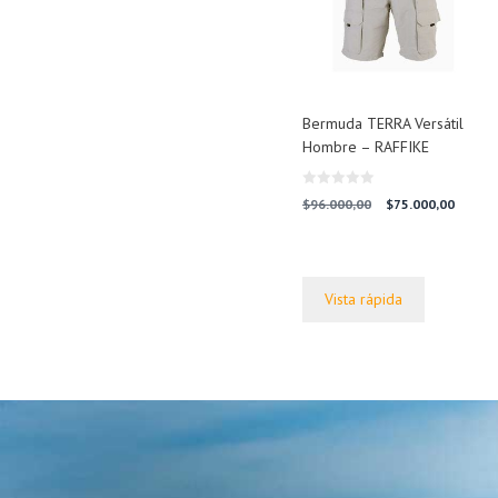
Bermuda TERRA Versátil
Hombre – RAFFIKE
0
El
El
$
96.000,00
$
75.000,00
d
precio
precio
e
5
original
actual
era:
es:
$96.000,00.
$75.00
Vista rápida