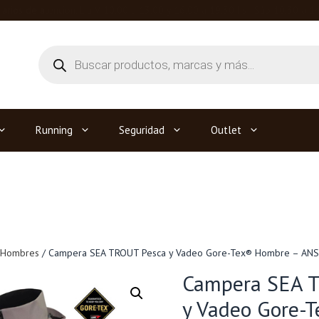
arios de atención: L a V 10.00 a 13.00 y 16.00 a 19.30 hs · Sáb 10.30 a 1
Búsqueda
de
productos
Running
Seguridad
Outlet
 Hombres
/ Campera SEA TROUT Pesca y Vadeo Gore-Tex® Hombre – ANS
Campera SEA 
y Vadeo Gore-