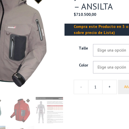
– ANSILTA
$
710.500,00
Compra este Producto en 3 o 
sobre precio de Lista)
Talle
Color
-
+
Aña
Campera
SEA
TROUT
Pesca
y
Vadeo
Gore-