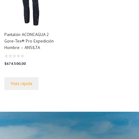
Pantalón ACONCAGUA 2
Gore-Tex® Pro Expedición
Hombre – ANSILTA
0
$
674.500,00
d
e
5
Vista rápida
,00.