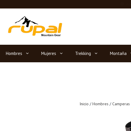
Saltar
Hor
al
contenido
Hombres
Mujeres
Trekking
Montaña
Inicio
/
Hombres
/
Camperas