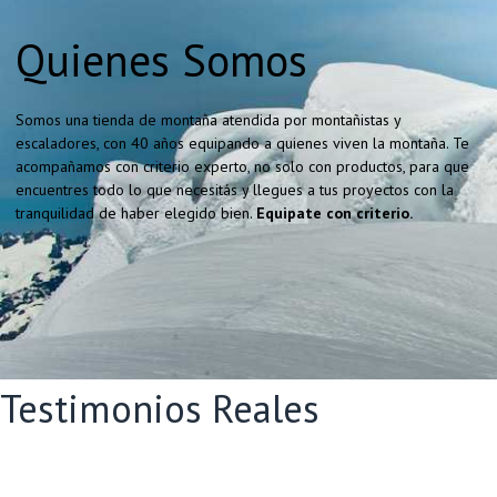
Quienes Somos
Somos una tienda de montaña atendida por montañistas y
escaladores, con 40 años equipando a quienes viven la montaña. Te
acompañamos con criterio experto, no solo con productos, para que
encuentres todo lo que necesitás y llegues a tus proyectos con la
tranquilidad de haber elegido bien.
Equipate con criterio.
Testimonios Reales