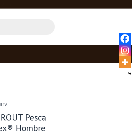
4.00 hs
ILTA
TROUT Pesca
Tex® Hombre