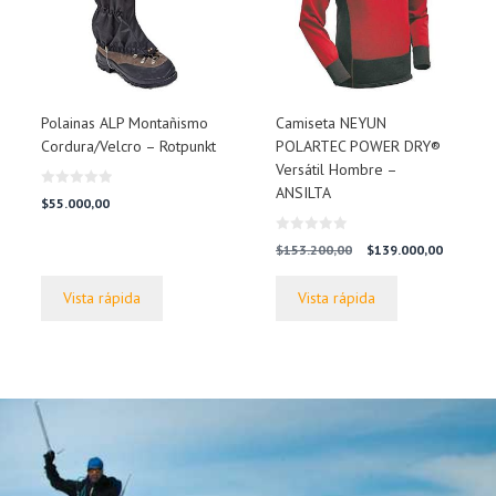
Polainas ALP Montañismo
Camiseta NEYUN
Cordura/Velcro – Rotpunkt
POLARTEC POWER DRY®
Versátil Hombre –
ANSILTA
0
$
55.000,00
d
e
5
0
El
El
$
153.200,00
$
139.000,00
d
precio
precio
e
0,00.
5
original
actual
Vista rápida
Vista rápida
era:
es:
$153.200,00.
$139.000