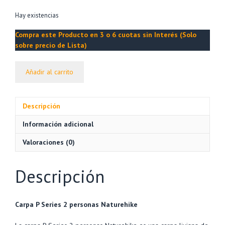
Hay existencias
Compra este Producto en 3 o 6 cuotas sin Interés (Solo
sobre precio de Lista)
Carpa
Añadir al carrito
P
SERIES
2
Descripción
Personas
3
Información adicional
Estaciones
–
Valoraciones (0)
NATUREHIKE
cantidad
Descripción
Carpa P Series 2 personas Naturehike