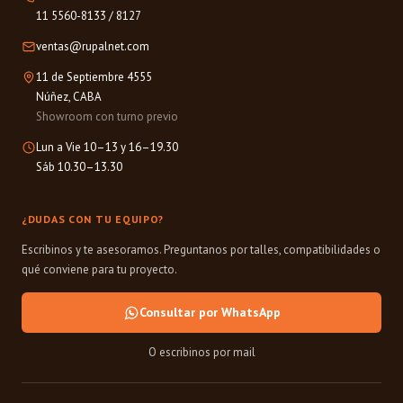
11 5560-8133
/
8127
ventas@rupalnet.com
11 de Septiembre 4555
Núñez, CABA
Showroom con turno previo
Lun a Vie 10–13 y 16–19.30
Sáb 10.30–13.30
¿DUDAS CON TU EQUIPO?
Escribinos y te asesoramos. Preguntanos por talles, compatibilidades o
qué conviene para tu proyecto.
Consultar por WhatsApp
O escribinos por mail