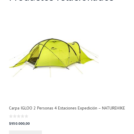
Carpa IGLOO 2 Personas 4 Estaciones Expedición – NATUREHIKE
0
$
950.000,00
d
e
5