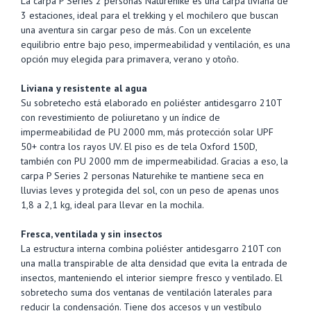
La carpa P Series 2 personas Naturehike es una carpa liviana de
3 estaciones, ideal para el trekking y el mochilero que buscan
una aventura sin cargar peso de más. Con un excelente
equilibrio entre bajo peso, impermeabilidad y ventilación, es una
opción muy elegida para primavera, verano y otoño.
Liviana y resistente al agua
Su sobretecho está elaborado en poliéster antidesgarro 210T
con revestimiento de poliuretano y un índice de
impermeabilidad de PU 2000 mm, más protección solar UPF
50+ contra los rayos UV. El piso es de tela Oxford 150D,
también con PU 2000 mm de impermeabilidad. Gracias a eso, la
carpa P Series 2 personas Naturehike te mantiene seca en
lluvias leves y protegida del sol, con un peso de apenas unos
1,8 a 2,1 kg, ideal para llevar en la mochila.
Fresca, ventilada y sin insectos
La estructura interna combina poliéster antidesgarro 210T con
una malla transpirable de alta densidad que evita la entrada de
insectos, manteniendo el interior siempre fresco y ventilado. El
sobretecho suma dos ventanas de ventilación laterales para
reducir la condensación. Tiene dos accesos y un vestíbulo