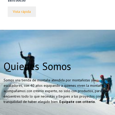
$
850.000,00
d
e
5
Vista rápida
Quienes Somos
Somos una tienda de montaña atendida por montañistas y
escaladores, con 40 años equipando a quienes viven la montaña. Te
acompañamos con criterio experto, no solo con productos, para que
encuentres todo lo que necesitás y llegues a tus proyectos con la
tranquilidad de haber elegido bien.
Equipate con criterio.