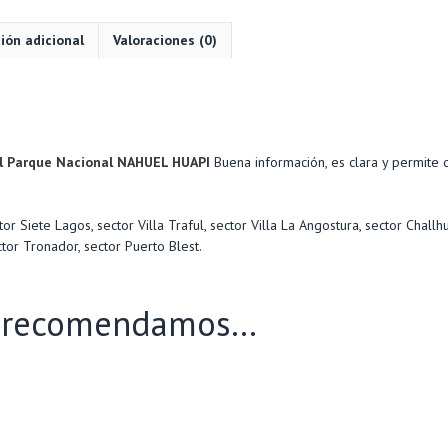
PARQUE
ión adicional
Valoraciones (0)
NACIONAL
NAHUEL
HUAPI
n
cantidad
el Parque Nacional NAHUEL HUAPI
Buena información, es clara y permite d
r Siete Lagos, sector Villa Traful, sector Villa La Angostura, sector Challhu
ctor Tronador, sector Puerto Blest.
e recomendamos…