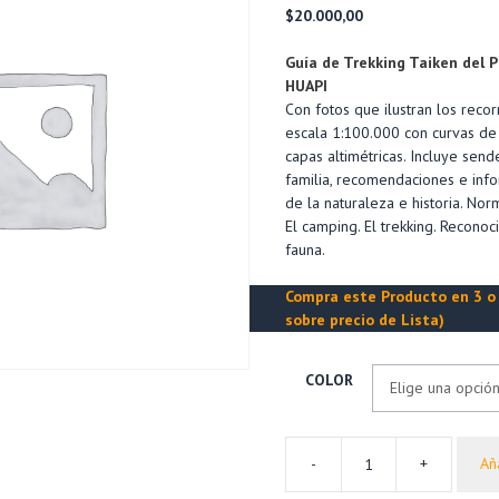
$
20.000,00
Guía de Trekking Taiken del
HUAPI
Con fotos que ilustran los reco
escala 1:100.000 con curvas de n
capas altimétricas. Incluye sen
familia, recomendaciones e info
de la naturaleza e historia. Nor
El camping. El trekking. Reconoc
fauna.
Compra este Producto en 3 o 
sobre precio de Lista)
COLOR
-
+
Aña
Guía
TAIKEN