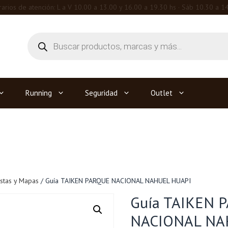
arios de atención: L a V 10.00 a 13.00 y 16.00 a 19.30 hs · Sáb 10.30 a 1
Búsqueda
de
productos
Running
Seguridad
Outlet
istas y Mapas
/ Guía TAIKEN PARQUE NACIONAL NAHUEL HUAPI
Guía TAIKEN 
NACIONAL NA