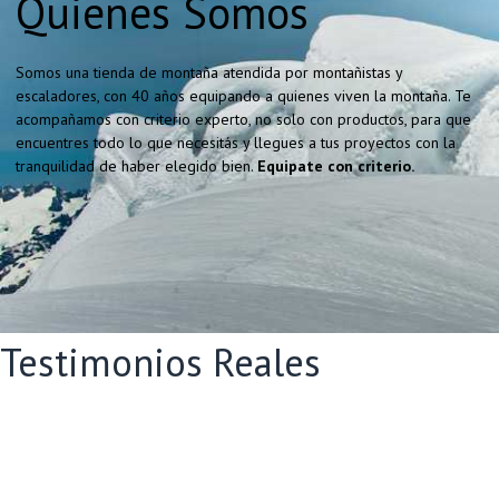
Quienes Somos
Somos una tienda de montaña atendida por montañistas y
escaladores, con 40 años equipando a quienes viven la montaña. Te
acompañamos con criterio experto, no solo con productos, para que
encuentres todo lo que necesitás y llegues a tus proyectos con la
tranquilidad de haber elegido bien.
Equipate con criterio.
Testimonios Reales