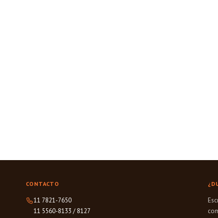
CONTACTO
¿D
11 7821-7650
Esc
11 5560-8133
/
8127
com