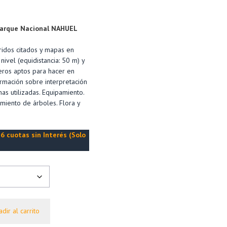
 Parque Nacional NAHUEL
rridos citados y mapas en
ivel (equidistancia: 50 m) y
deros aptos para hacer en
rmación sobre interpretación
mas utilizadas. Equipamiento.
imiento de árboles. Flora y
6 cuotas sin Interés (Solo
dir al carrito