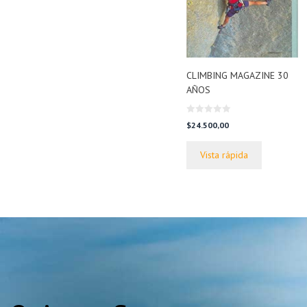
CLIMBING MAGAZINE 30
AÑOS
0
$
24.500,00
d
e
5
Vista rápida