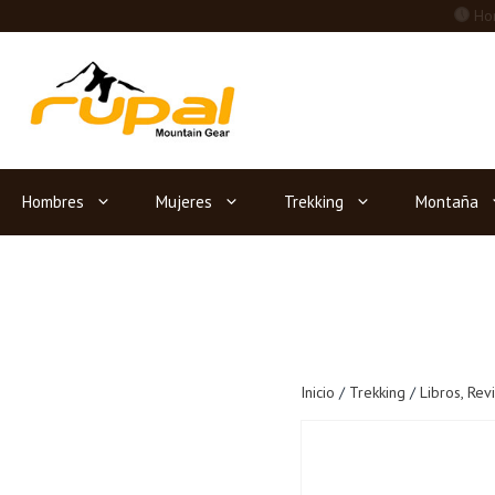
Saltar
Hor
al
contenido
Hombres
Mujeres
Trekking
Montaña
Inicio
/
Trekking
/
Libros, Rev