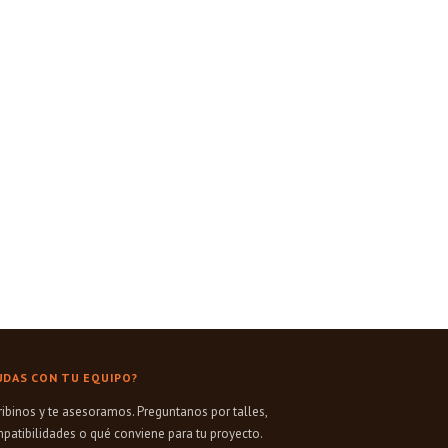
UDAS CON TU EQUIPO?
ribinos y te asesoramos. Preguntanos por talles,
patibilidades o qué conviene para tu proyecto.