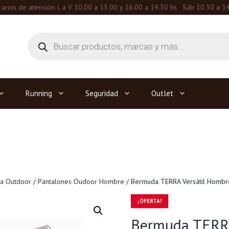
arios de atención: L a V 10.00 a 13.00 y 16.00 a 19.30 hs · Sáb 10.30 a 1
Búsqueda
de
productos
Running
Seguridad
Outlet
ia Outdoor
/
Pantalones Oudoor Hombre
/ Bermuda TERRA Versátil Hombr
¡OFERTA!
Bermuda TERRA