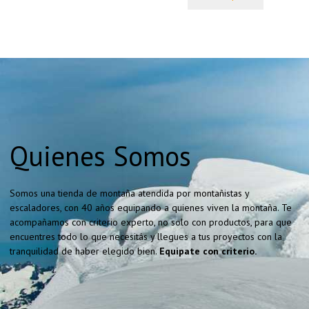
Quienes Somos
Somos una tienda de montaña atendida por montañistas y
escaladores, con 40 años equipando a quienes viven la montaña. Te
acompañamos con criterio experto, no solo con productos, para que
encuentres todo lo que necesitás y llegues a tus proyectos con la
tranquilidad de haber elegido bien.
Equipate con criterio.