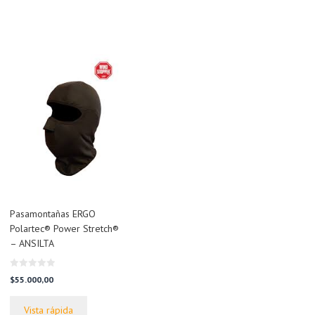
.
Pasamontañas ERGO
Polartec® Power Stretch®
– ANSILTA
0
$
55.000,00
d
e
5
Vista rápida