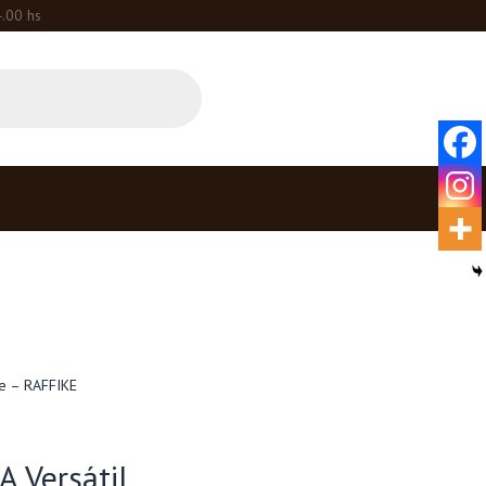
4.00 hs
e – RAFFIKE
 Versátil