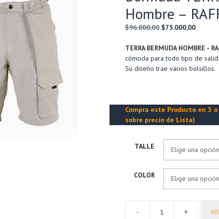
Hombre – RAF
El
El
$
96.000,00
$
75.000,00
precio
precio
original
actual
TERRA BERMUDA HOMBRE - R
era:
es:
cómoda para todo tipo de salida
$96.000,00.
$75.000
Su diseño trae varios bolsillos.
Compra este Producto en 3 o 
sobre precio de Lista)
TALLE
COLOR
-
+
Aña
Bermuda