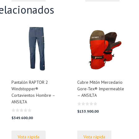
$95.000,00.
$69.000,00
$105.400,00.
$94.500,00.
elacionados
Pantalón RAPTOR 2
Cubre Mitón Mercedario
Windstopper®
Gore-Tex® Impermeable
Cortavientos Hombre –
– ANSILTA
ANSILTA
0
$
153.900,00
d
0
e
$
349.600,00
d
5
e
5
Vista rápida
Vista rápida