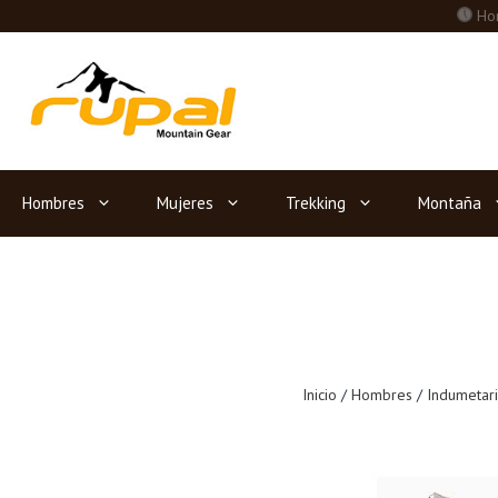
Saltar
Hor
al
contenido
Hombres
Mujeres
Trekking
Montaña
Inicio
/
Hombres
/
Indumetar