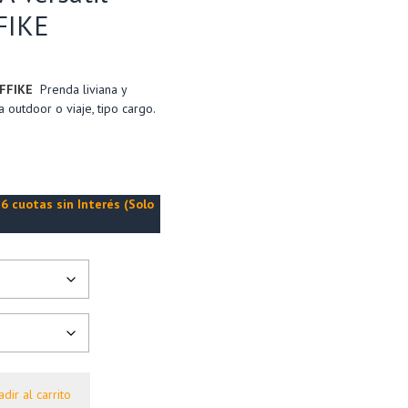
FIKE
AFFIKE
Prenda liviana y
 outdoor o viaje, tipo cargo.
,00.
6 cuotas sin Interés (Solo
dir al carrito