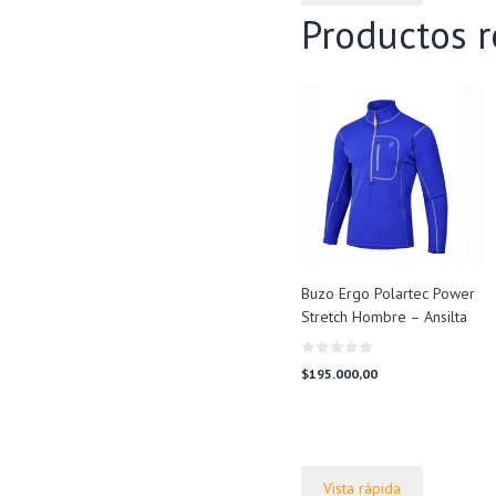
Productos r
Buzo Ergo Polartec Power
Stretch Hombre – Ansilta
0
$
195.000,00
d
e
5
Vista rápida