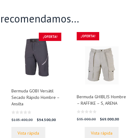
e recomendamos…
¡OFERTA!
¡OFERTA!
Bermuda GOBI Versátil
Bermuda GHIBLIS Hombre
Secado Rápido Hombre –
– RAFFIKE – S, ARENA
Ansilta
0
0
io
El
El
$
95.000,00
$
69.000,00
El
El
$
105.400,00
$
94.500,00
d
d
al
precio
precio
precio
precio
e
e
5
5
original
actual
original
actual
Vista rápida
Vista rápida
.000,00.
era:
es:
era:
es: