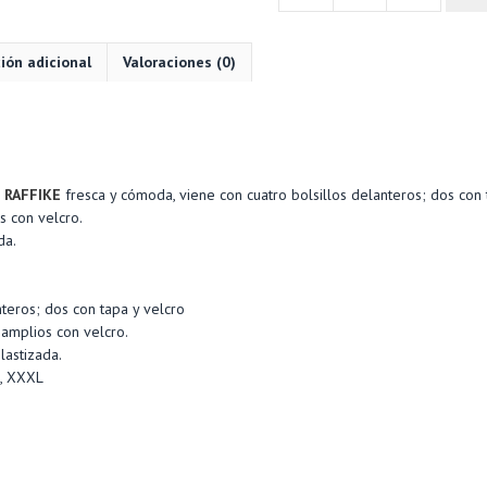
TERRA
Versátil
ión adicional
Valoraciones (0)
Hombre
-
RAFFIKE
n
cantidad
 RAFFIKE
fresca y cómoda, viene con cuatro bolsillos delanteros; dos con 
s con velcro.
da.
teros; dos con tapa y velcro
 amplios con velcro.
lastizada.
L, XXXL