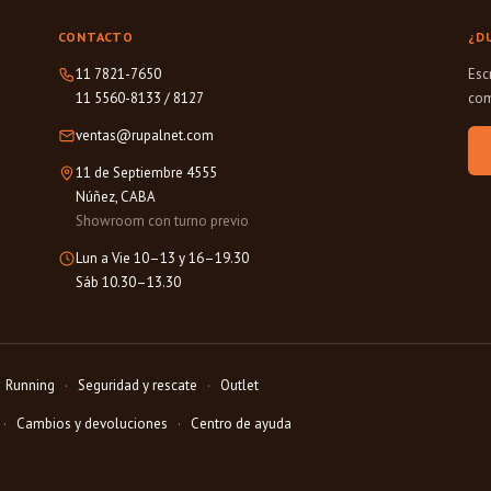
CONTACTO
¿D
11 7821-7650
Esc
11 5560-8133
/
8127
com
ventas@rupalnet.com
11 de Septiembre 4555
Núñez, CABA
Showroom con turno previo
Lun a Vie 10–13 y 16–19.30
Sáb 10.30–13.30
Running
Seguridad y rescate
Outlet
Cambios y devoluciones
Centro de ayuda