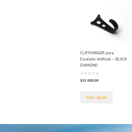
CLIFFHANGER para
Escalada Artificial – BLACK
DIAMOND
0
$
25.000,00
d
e
5
Vista rápida