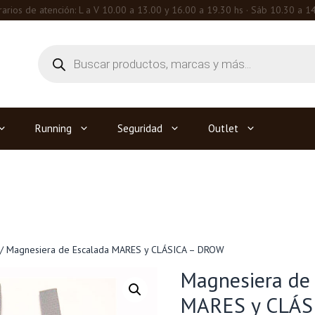
arios de atención: L a V 10.00 a 13.00 y 16.00 a 19.30 hs · Sáb 10.30 a 1
Búsqueda
de
productos
Running
Seguridad
Outlet
/ Magnesiera de Escalada MARES y CLÁSICA – DROW
Magnesiera de
MARES y CLÁS