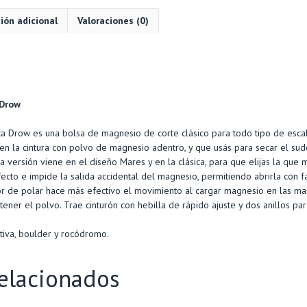
DROW
ión adicional
Valoraciones (0)
cantidad
n
 Drow
a Drow es una bolsa de magnesio de corte clásico para todo tipo de esca
 en la cintura con polvo de magnesio adentro, y que usás para secar el sud
 versión viene en el diseño Mares y en la clásica, para que elijas la que m
fecto e impide la salida accidental del magnesio, permitiendo abrirla con fa
ior de polar hace más efectivo el movimiento al cargar magnesio en las 
ener el polvo. Trae cinturón con hebilla de rápido ajuste y dos anillos para
tiva, boulder y rocódromo.
elacionados