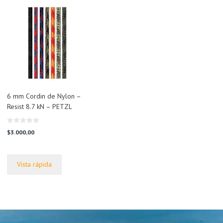
6 mm Cordin de Nylon –
Resist 8.7 kN – PETZL
0
$
3.000,00
d
e
5
Vista rápida
.