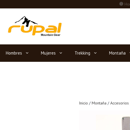
Saltar
Hor
al
contenido
Hombres
Mujeres
Trekking
Montaña
Inicio
/
Montaña
/
Accesorios