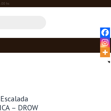
4.00 hs
 Escalada
ICA – DROW