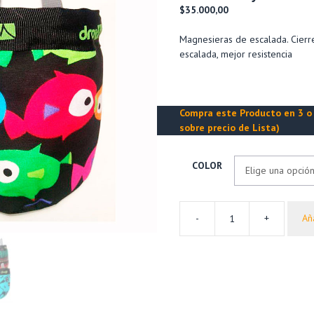
$
35.000,00
Magnesieras de escalada. Cierre
escalada, mejor resistencia
Compra este Producto en 3 o 
sobre precio de Lista)
COLOR
-
+
Aña
Magnesiera
de
Escalada
MARES
y
CLÁSICA
–