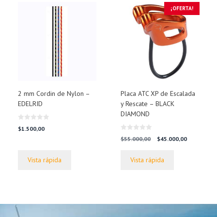
¡OFERTA!
2 mm Cordin de Nylon –
Placa ATC XP de Escalada
EDELRID
y Rescate – BLACK
DIAMOND
0
$
1.500,00
d
0
e
El
El
$
55.000,00
$
45.000,00
d
5
precio
precio
e
5
original
actual
Vista rápida
Vista rápida
era:
es:
$55.000,00.
$45.000,00