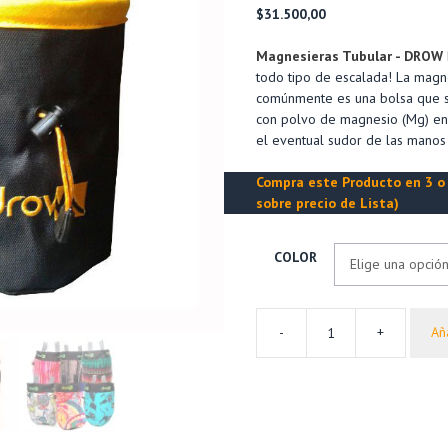
$
31.500,00
Magnesieras Tubular - DROW
todo tipo de escalada! La mag
comúnmente es una bolsa que se
con polvo de magnesio (Mg) en s
el eventual sudor de las manos 
Compra este Producto en 3 o 
sobre precio de Lista)
COLOR
-
+
Aña
Magnesiera
Tubular
Pocket
Drow
cantidad