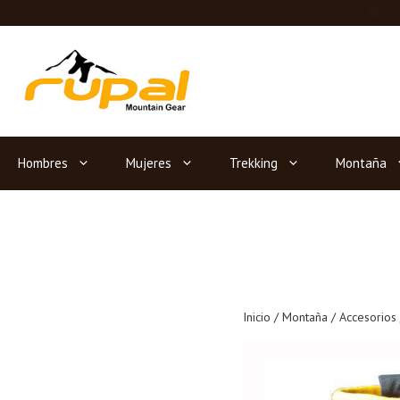
Saltar
Hor
al
contenido
Hombres
Mujeres
Trekking
Montaña
Inicio
/
Montaña
/
Accesorios