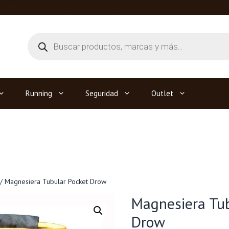
arios de atención: L a V 10.00 a 13.00 y 16.00 a 19.30 hs · Sáb 10.30 a 1
Búsqueda
de
productos
Running
Seguridad
Outlet
/ Magnesiera Tubular Pocket Drow
Magnesiera Tub
Drow