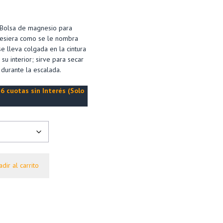
Bolsa de magnesio para
nesiera como se le nombra
 lleva colgada en la cintura
u interior; sirve para secar
durante la escalada.
6 cuotas sin Interés (Solo
dir al carrito