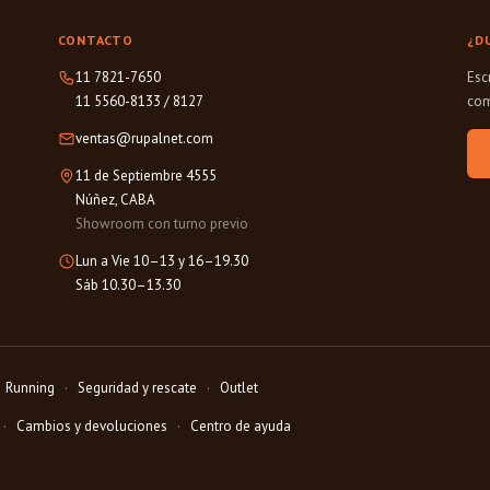
CONTACTO
¿D
11 7821-7650
Esc
11 5560-8133
/
8127
com
ventas@rupalnet.com
11 de Septiembre 4555
Núñez, CABA
Showroom con turno previo
Lun a Vie 10–13 y 16–19.30
Sáb 10.30–13.30
Running
Seguridad y rescate
Outlet
Cambios y devoluciones
Centro de ayuda