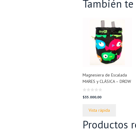
También t
Magnesiera de Escalada
MARES y CLÁSICA – DROW
0
$
35.000,00
d
e
5
Vista rápida
Productos r