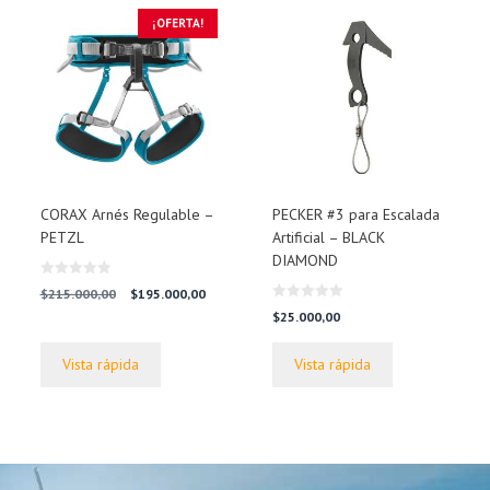
¡OFERTA!
CORAX Arnés Regulable –
PECKER #3 para Escalada
PETZL
Artificial – BLACK
DIAMOND
0
El
El
$
215.000,00
$
195.000,00
d
0
precio
precio
e
$
25.000,00
d
5
original
actual
e
5
era:
es:
Vista rápida
Vista rápida
$215.000,00.
$195.000,00.