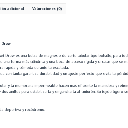
ión adicional
Valoraciones (0)
n
t Drow
et Drow es una bolsa de magnesio de corte tubular tipo bolsillo, para tod
ene una forma más cilíndrica y una boca de acceso rígida y circular que se ma
a rápida y cómoda durante la escalada.
da con tanka garantiza durabilidad y un ajuste perfecto que evita la pérd
 polar y la membrana impermeable hacen más eficiente la maniobra y retie
y dos anillos para estabilizarla y engancharla al cinturón. Su tejido ligero 
ada deportiva y rocódromo.