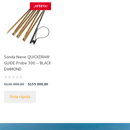
¡OFERTA!
Sonda Nieve QUICKDRAW
GUIDE Probe 300 – BLACK
DIAMOND
0
El
El
$
165.000,00
$
159.000,00
d
precio
precio
e
5
original
actual
Vista rápida
era:
es:
$165.000,00.
$159.000,00.