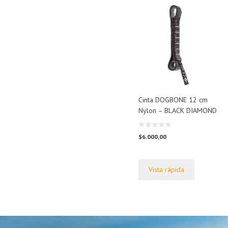
Cinta DOGBONE 12 cm
Nylon – BLACK DIAMOND
0
$
6.000,00
d
e
5
Vista rápida