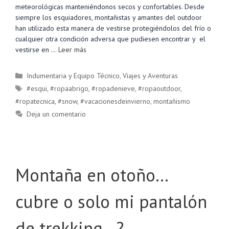
meteorológicas manteniéndonos secos y confortables. Desde
siempre los esquiadores, montañistas y amantes del outdoor
han utilizado esta manera de vestirse protegiéndolos del frío o
cualquier otra condición adversa que pudiesen encontrar y el
vestirse en …
Leer más
Categorías
Indumentaria y Equipo Técnico
,
Viajes y Aventuras
Etiquetas
#esqui
,
#ropaabrigo
,
#ropadenieve
,
#ropaoutdoor
,
#ropatecnica
,
#snow
,
#vacacionesdeinvierno
,
montañismo
Deja un comentario
Montaña en otoño…
cubre o solo mi pantalón
de trekking…?