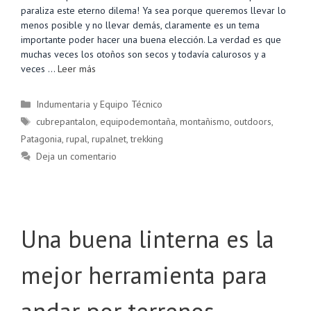
paraliza este eterno dilema! Ya sea porque queremos llevar lo
menos posible y no llevar demás, claramente es un tema
importante poder hacer una buena elección. La verdad es que
muchas veces los otoños son secos y todavía calurosos y a
veces …
Leer más
Categorías
Indumentaria y Equipo Técnico
Etiquetas
cubrepantalon
,
equipodemontaña
,
montañismo
,
outdoors
,
Patagonia
,
rupal
,
rupalnet
,
trekking
Deja un comentario
Una buena linterna es la
mejor herramienta para
andar por terrenos