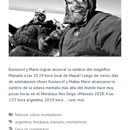
Kusnezof y Marin logran alcanzar la cumbre del magnifico
Manaslu a las 10.19 hora local de Nepal! Luego de varios días
de aclimatacion Ulises Kusnezof y Matías Marin alcanzaron la
cumbre de la octava montaña más alta del mundo hace muy
pocas horas en el Himalaya. Nos llega: «Manaslu 2018: A las
1:33 hora argentina, 10:19 hora …
Leer más
Categorías
Noticias sobre montañismo
Etiquetas
argentina
,
himalaya
,
manaslu
,
montañismo
Deja un comentario